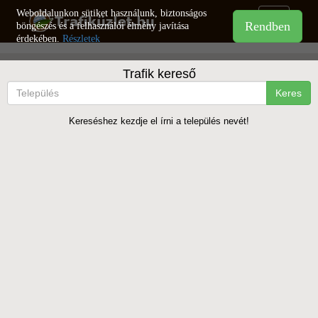
Weboldalunkon sütiket használunk, biztonságos
Toggle
böngészés és a felhasználói élmény javítása
navigation
érdekében.
Részletek
Trafik kereső
Keres
Kereséshez kezdje el írni a település nevét!