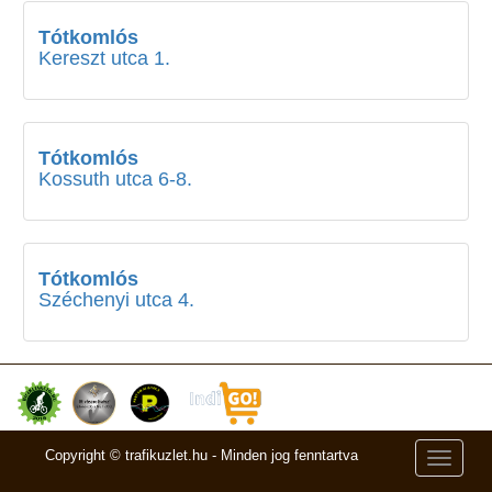
Tótkomlós
Kereszt utca 1.
Tótkomlós
Kossuth utca 6-8.
Tótkomlós
Széchenyi utca 4.
Copyright © trafikuzlet.hu - Minden jog fenntartva
Toggle
navigati