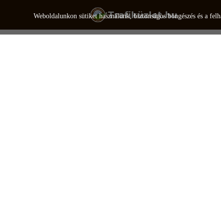
Weboldalunkon sütiket használunk, biztonságos böngészés és a felh