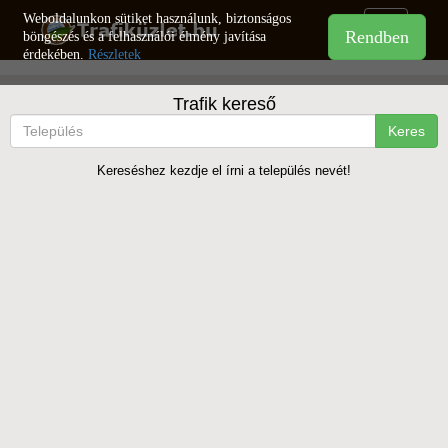
Weboldalunkon sütiket használunk, biztonságos
Toggle
böngészés és a felhasználói élmény javítása
navigation
érdekében.
Részletek
Trafik kereső
Keres
Kereséshez kezdje el írni a település nevét!