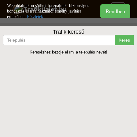
Weboldalunkon sütiket használunk, biztonságos
Toggle
böngészés és a felhasználói élmény javítása
navigation
érdekében.
Részletek
Trafik kereső
Keres
Kereséshez kezdje el írni a település nevét!