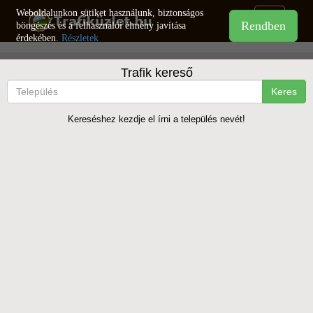
Weboldalunkon sütiket használunk, biztonságos
Toggle
böngészés és a felhasználói élmény javítása
navigation
érdekében.
Részletek
Trafik kereső
Keres
Kereséshez kezdje el írni a település nevét!