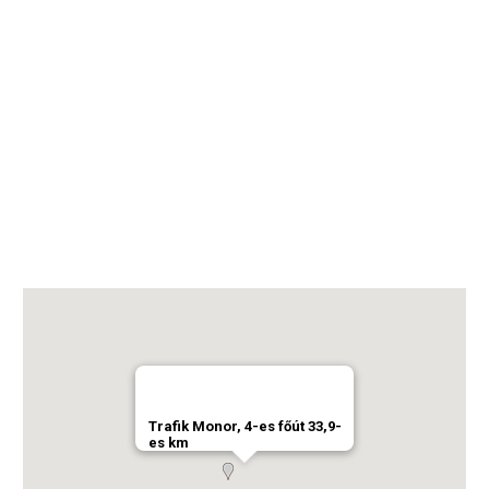
Trafik Monor, 4-es főút 33,9-
es km