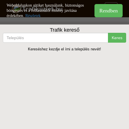
Weboldalunkon sütiket használunk, biztonságos
Toggle
böngészés és a felhasználói élmény javítása
navigation
érdekében.
Részletek
Trafik kereső
Keres
Kereséshez kezdje el írni a település nevét!