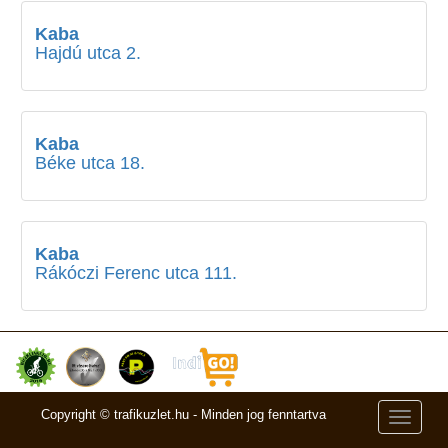
Kaba
Hajdú utca 2.
Kaba
Béke utca 18.
Kaba
Rákóczi Ferenc utca 111.
Copyright © trafikuzlet.hu - Minden jog fenntartva
Toggle
navigati