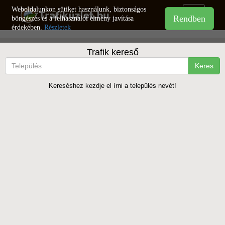
Weboldalunkon sütiket használunk, biztonságos
Toggle
böngészés és a felhasználói élmény javítása
navigation
érdekében.
Részletek
Trafik kereső
Keres
Kereséshez kezdje el írni a település nevét!